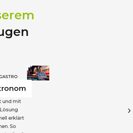
serem
eugen
CHICHTEN
 – Friseurin
alon muss es schnell
be ich keine Zeit für
gedrücke”. Meine
f Kassandro weil es
ste System am Markt