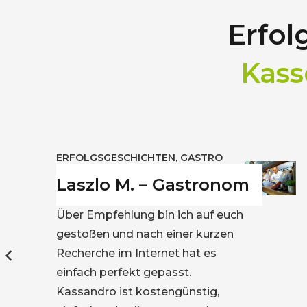
Erfol
Kas
ERFOLGSGESCHICHTEN
,
GASTRO
Tobias W. Gastronom
Ich habe lange gesucht und mit
Kassandro endlich die Lösung
gefunden: Einfach, schnell erklärt
und mit vielen Funktionen. So