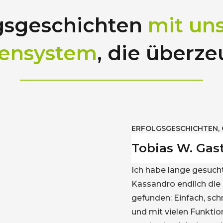
gsgeschichten
mit un
sensystem
, die überz
ERFOLGSGES
Anna H.
In meinem S
gehen, da ha
viel “herum
Wahl fiel au
das einfach